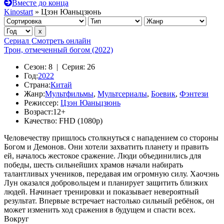
Вместе до конца
Kinostart
» Цзэн Юаньцзюнь
Сериал
Смотреть онлайн
Трон, отмеченный богом (2022)
Сезон:
8 |
Серия:
26
Год:
2022
Страна:
Китай
Жанр:
Мультфильмы
,
Мультсериалы
,
Боевик
,
Фэнтези
Режиссер:
Цзэн Юаньцзюнь
Возраст:
12+
Качество:
FHD (1080p)
Человечеству пришлось столкнуться с нападением со стороны
Богом и Демонов. Они хотели захватить планету и править
ей, началось жестокое сражение. Люди объединились для
победы, шесть сильнейших храмов начали набирать
талантливых учеников, передавая им огромную силу. Хаочэнь
Лун оказался добровольцем и планирует защитить близких
людей. Начинает тренировки и показывает невероятный
результат. Впервые встречает настолько сильный ребёнок, он
может изменить ход сражения в будущем и спасти всех.
Вокруг