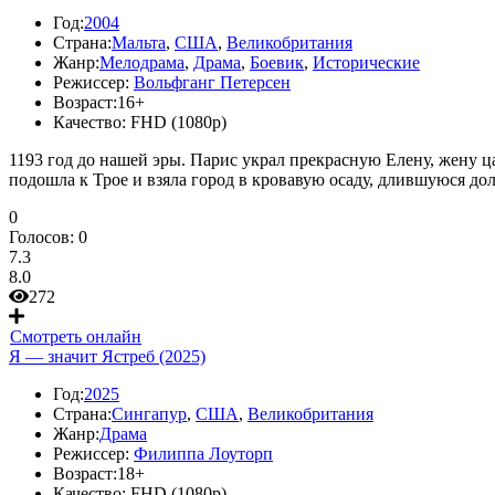
Год:
2004
Страна:
Мальта
,
США
,
Великобритания
Жанр:
Мелодрама
,
Драма
,
Боевик
,
Исторические
Режиссер:
Вольфганг Петерсен
Возраст:
16+
Качество:
FHD (1080p)
1193 год до нашей эры. Парис украл прекрасную Елену, жену ц
подошла к Трое и взяла город в кровавую осаду, длившуюся долг
0
Голосов:
0
7.3
8.0
272
Смотреть онлайн
Я — значит Ястреб (2025)
Год:
2025
Страна:
Сингапур
,
США
,
Великобритания
Жанр:
Драма
Режиссер:
Филиппа Лоуторп
Возраст:
18+
Качество:
FHD (1080p)