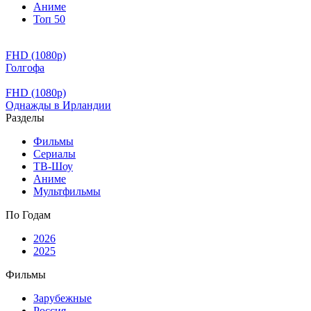
Аниме
Топ 50
FHD (1080p)
Голгофа
FHD (1080p)
Однажды в Ирландии
Разделы
Фильмы
Сериалы
ТВ-Шоу
Аниме
Мультфильмы
По Годам
2026
2025
Фильмы
Зарубежные
Россия