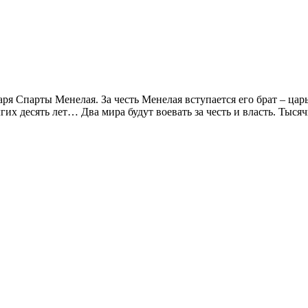
аря Спарты Менелая. За честь Менелая вступается его брат – ц
их десять лет… Два мира будут воевать за честь и власть. Тысячи