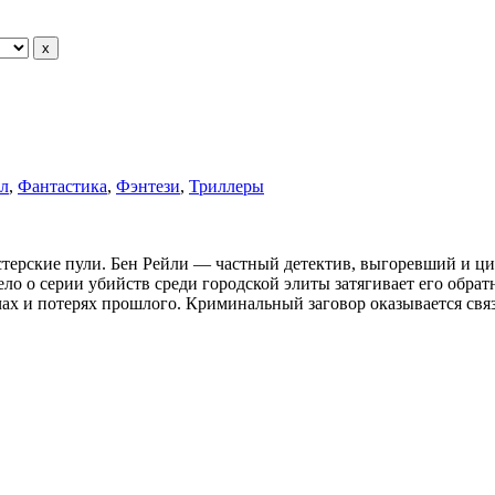
л
,
Фантастика
,
Фэнтези
,
Триллеры
терские пули. Бен Рейли — частный детектив, выгоревший и цин
ело о серии убийств среди городской элиты затягивает его обрат
ах и потерях прошлого. Криминальный заговор оказывается свя