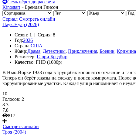
Семь вёрст до рассвета
Kinostart
» Брендан Глисон
Сериал
Смотреть онлайн
Паук-Нуар (2026)
Сезон:
1 |
Серия:
8
Год:
2026
Страна:
США
Жанр:
Драма
,
Детективы
,
Приключения
,
Боевик
,
Кримина
Режиссер:
Гарри Брэдбир
Качество:
FHD (1080p)
В Нью-Йорке 1933 года в трущобах копошатся отчаяние и гангс
Теперь он берёт заказы на слежку и поиск компромата. Новое д
коррумпированные участки. Каждая улица напоминает о неудач
10
Голосов:
2
8.3
7.8
817
Смотреть онлайн
Троя (2004)