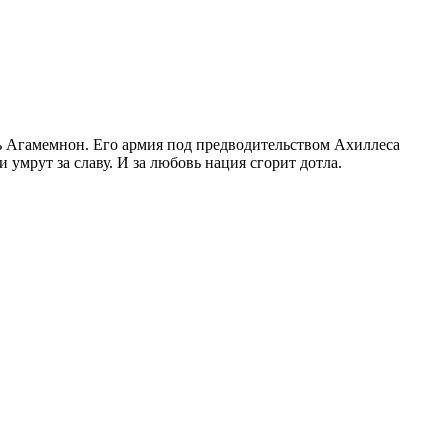
арь Агамемнон. Его армия под предводительством Ахиллеса
 умрут за славу. И за любовь нация сгорит дотла.