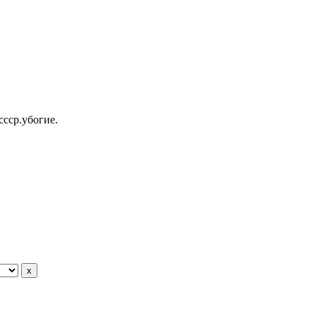
ссср.убогие.