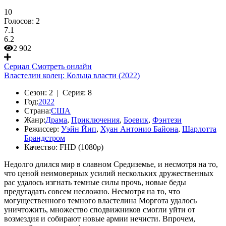
10
Голосов:
2
7.1
6.2
2 902
Сериал
Смотреть онлайн
Властелин колец: Кольца власти (2022)
Сезон:
2 |
Серия:
8
Год:
2022
Страна:
США
Жанр:
Драма
,
Приключения
,
Боевик
,
Фэнтези
Режиссер:
Уэйн Йип
,
Хуан Антонио Байона
,
Шарлотта
Брандстром
Качество:
FHD (1080p)
Недолго длился мир в славном Средиземье, и несмотря на то,
что ценой неимоверных усилий нескольких дружественных
рас удалось изгнать темные силы прочь, новые беды
предугадать совсем несложно. Несмотря на то, что
могущественного темного властелина Моргота удалось
уничтожить, множество сподвижников смогли уйти от
возмездия и собирают новые армии нечисти. Впрочем,