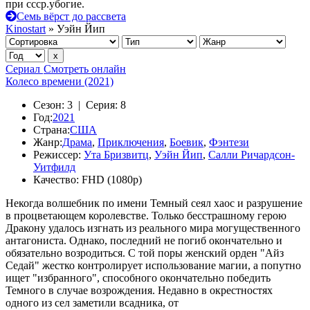
при ссср.убогие.
Семь вёрст до рассвета
Kinostart
» Уэйн Йип
Сериал
Смотреть онлайн
Колесо времени (2021)
Сезон:
3 |
Серия:
8
Год:
2021
Страна:
США
Жанр:
Драма
,
Приключения
,
Боевик
,
Фэнтези
Режиссер:
Ута Бризвитц
,
Уэйн Йип
,
Салли Ричардсон-
Уитфилд
Качество:
FHD (1080p)
Некогда волшебник по имени Темный сеял хаос и разрушение
в процветающем королевстве. Только бесстрашному герою
Дракону удалось изгнать из реального мира могущественного
антагониста. Однако, последний не погиб окончательно и
обязательно возродиться. С той поры женский орден "Айз
Седай" жестко контролирует использование магии, а попутно
ищет "избранного", способного окончательно победить
Темного в случае возрождения. Недавно в окрестностях
одного из сел заметили всадника, от